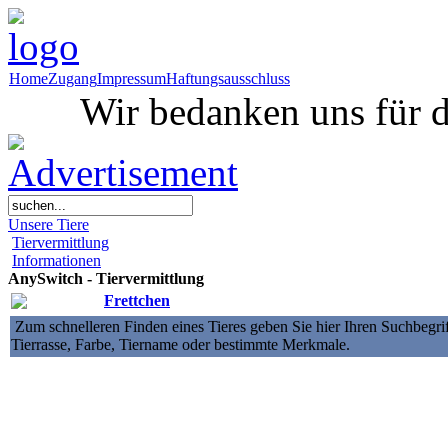
Home
Zugang
Impressum
Haftungsausschluss
Wir bedanken uns für d
Unsere Tiere
Tiervermittlung
Informationen
AnySwitch - Tiervermittlung
Frettchen
Zum schnelleren Finden eines Tieres geben Sie hier Ihren Suchbegrif
Tierrasse, Farbe, Tiername oder bestimmte Merkmale.