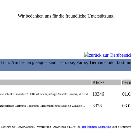
Wir bedanken uns für die freundliche Unterstützung
zurück zur Tierübersic
f ein. Am besten geeignet sind Tierrasse, Farbe, Tiername oder bestim
Klicks
bei u
10346
01.0
e schenken moechte?! Dolla ist eine 6 jaehrige Amstaff-Huendin, die end...
3328
03.0
 franzoesischer Laufhund (Jagdhund, Meutehund) und sucht ein Zuhause ...
Software zur Tierverwaltung / -vermittlung - Anyswitch V1.3 © (c)
First technical Consulting
Jörn Stieglmayr