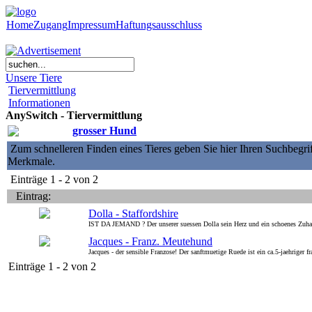
Home
Zugang
Impressum
Haftungsausschluss
Unsere Tiere
Tiervermittlung
Informationen
AnySwitch - Tiervermittlung
grosser Hund
Zum schnelleren Finden eines Tieres geben Sie hier Ihren Suchbegrif
Merkmale.
Einträge 1 - 2 von 2
Eintrag:
Dolla - Staffordshire
IST DA JEMAND ? Der unserer suessen Dolla sein Herz und ein schoenes Zuhaus
Jacques - Franz. Meutehund
Jacques - der sensible Franzose! Der sanftmuetige Ruede ist ein ca.5-jaehriger
Einträge 1 - 2 von 2