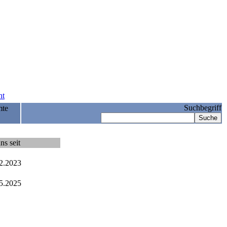
ht
Suchbegriff
mte
ns seit
2.2023
5.2025